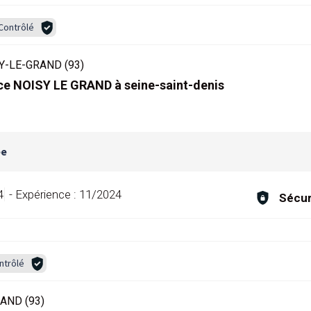
Contrôlé
Y-LE-GRAND (93)
ce NOISY LE GRAND à seine-saint-denis
ée
4
-
Expérience :
11/2024
Sécur
ntrôlé
AND (93)