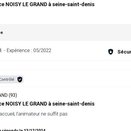
ce NOISY LE GRAND à seine-saint-denis
ée
4
-
Expérience :
05/2022
Sécur
Contrôlé
ND (93)
ce NOISY LE GRAND à seine-saint-denis
ccueil, l’animateur ne suffit pas
 répondu le 13/12/2024