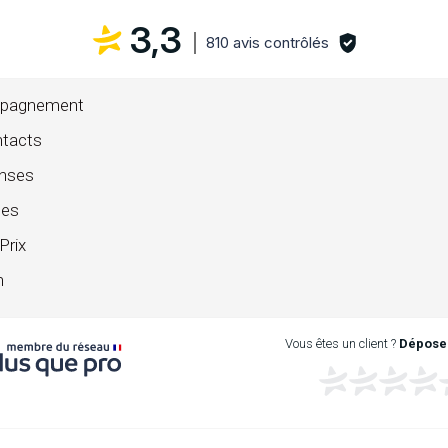
3,3
810 avis contrôlés
mpagnement
ntacts
onses
ces
Prix
n
Vous êtes un client ?
Déposez