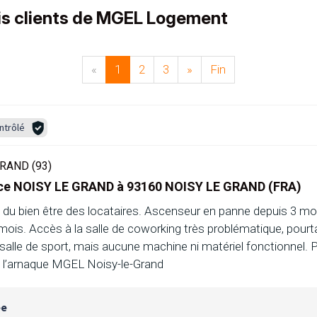
vis clients de MGEL Logement
«
1
2
3
»
Fin
ntrôlé
RAND (93)
nce NOISY LE GRAND à 93160 NOISY LE GRAND (FRA)
u bien être des locataires. Ascenseur en panne depuis 3 moi
mois. Accès à la salle de coworking très problématique, pour
salle de sport, mais aucune machine ni matériel fonctionnel.
e l’arnaque MGEL Noisy-le-Grand
ée