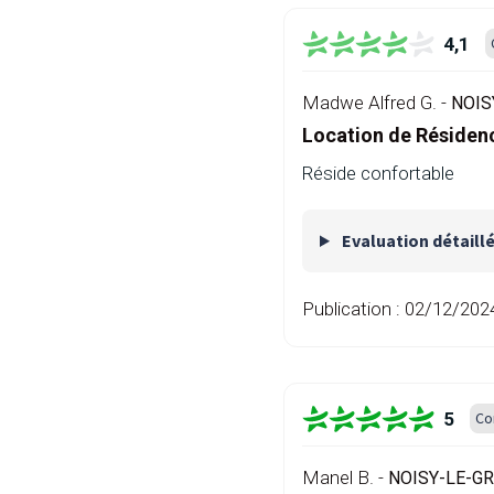
4,1
Madwe Alfred G. -
NOIS
Location de Résiden
Réside confortable
Evaluation détaill
Publication :
02/12/202
5
Co
Manel B. -
NOISY-LE-GR