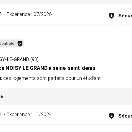
6
-
Expérience :
07/2026
Sécur
Contrôlé
SY-LE-GRAND (93)
ce NOISY LE GRAND à seine-saint-denis
er, ces logements sont parfaits pour un étudiant
ée
4
-
Expérience :
11/2024
Sécur